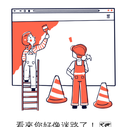
看來您好像迷路了！ 🗺️