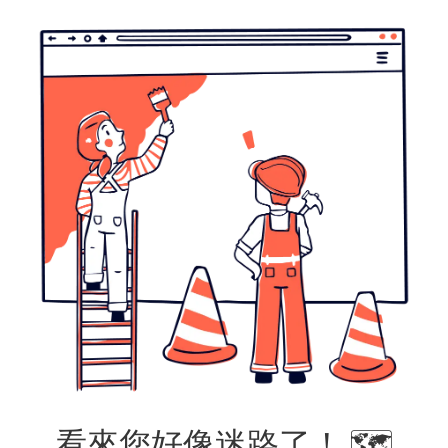
看來您好像迷路了！ 🗺️