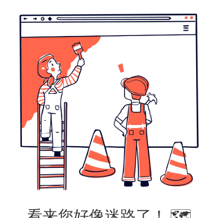
看来您好像迷路了！ 🗺️