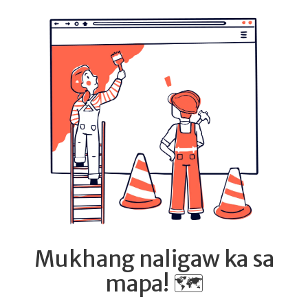
Mukhang naligaw ka sa
mapa! 🗺️