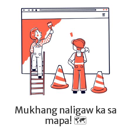
Mukhang naligaw ka sa
mapa! 🗺️