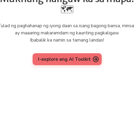
🗺️
ulad ng paghahanap ng iyong daan sa isang bagong bansa, mins
ay maaaring makaramdam ng kaunting pagkaligaw.
Ibabalik ka namin sa tamang landas!
I-explore ang AI Toolkit