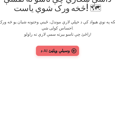
څخه ورک شوي یاست! 🗺️
که په نوي هیواد کې د خپلې لارې موندل، ځینې وختونه شیان یو څه ورک
احساس کولی شي.
راځئ چې تاسو بیرته سمې لارې ته راولو!
د AI وسیلې وپلټئ