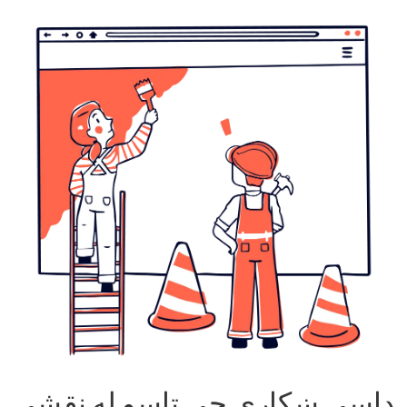
داسې ښکاري چې تاسو له نقشې