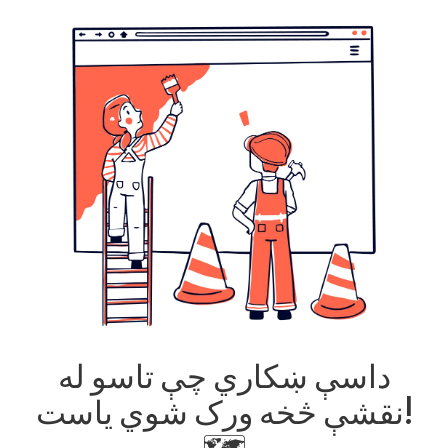
داسې ښکاري چې تاسو له
نقشې څخه ورک شوي یاست!