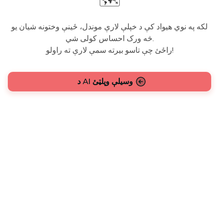
🗺️
لکه په نوي هیواد کې د خپلې لارې موندل، ځینې وختونه شیان یو
څه ورک احساس کولی شي.
راځئ چې تاسو بیرته سمې لارې ته راولو!
د AI وسیلې وپلټئ