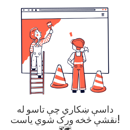
داسې ښکاري چې تاسو له
نقشې څخه ورک شوي یاست!