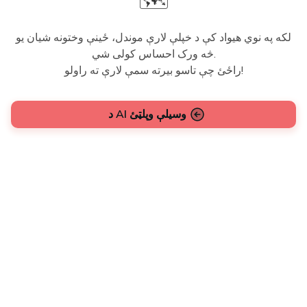
🗺️
لکه په نوي هیواد کې د خپلې لارې موندل، ځینې وختونه شیان یو
څه ورک احساس کولی شي.
راځئ چې تاسو بیرته سمې لارې ته راولو!
د AI وسیلې وپلټئ