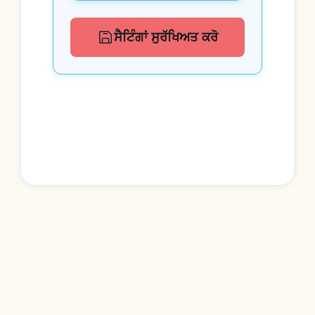
ਸੈਟਿੰਗਾਂ ਸੁਰੱਖਿਅਤ ਕਰੋ