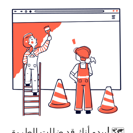
يبدو أنك قد ضللت الطريق! 🗺️